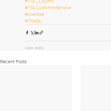
#TGL_CSDMII
#TGLCustomerService
#Guerbet
#ThaiGL
Recent Posts