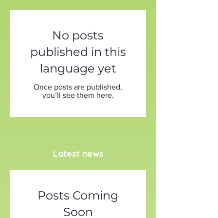
วินิจฉัยความผิดปกติของโรคทรวงอก ได้
แบบอัตโนมัติทันทีหลังจากถ่ายภาพ
เอกซเรย์ ภายในรถ ยังมีระบบปฎิบัติการที่
No posts
ทันส
published in this
language yet
Once posts are published,
you’ll see them here.
Latest news
Posts Coming
Soon