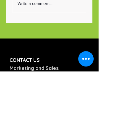
Write a comment...
ร่วมฝึกอบรมเกี่ยวกั
Digital Radiography
: โรงพยาบาลพยาบาล
เครื่องฉีดสารทึบรังส
สินแพทย์ เสรีรักษ์
ภายใต้แบรนด์
Guerbet
CONTACT US
Marketing and Sales
02-559-3524-5
Call Center
02-934-7282
Email